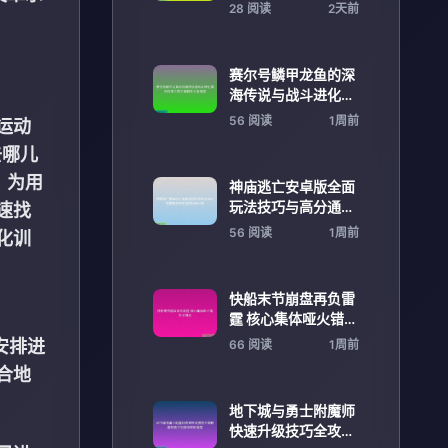
分享进阶攻略与角色
28 阅读
2天前
搭配揭秘
赛尔号鳞甲龙鱼的深
海传说与战斗进化揭
秘探索之旅全景解析
56 阅读
1周前
运动
全面指南
去哪儿
，为用
神庙逃亡安卓版全面
玩法技巧与高分通关
速找
攻略解析进阶指南秘
56 阅读
1周前
化训
籍分享
快船末节崩盘再负雷
霆 核心集体哑火错失
关键战
安排进
66 阅读
1周前
合地
地下城与勇士附魔师
快速升级技巧全攻略