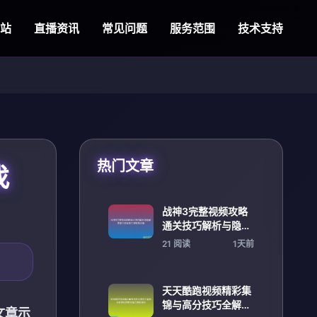
际站
直播资讯
常见问题
服务范围
技术支持
热门文章
找
战神3完整视频攻略
通关技巧解析与隐藏
要素全收录新手老玩
21 阅读
1天前
家必看
天天酷跑视频精彩集
锦与高分技巧全解析
文章示