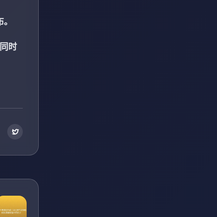
布。
，同时