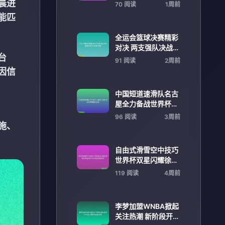
解析新手到满级进阶
晨进
70 阅读
1周前
指南
能匹
全运会篮球决赛精彩
对决 两支强队决战巅
台
峰时刻见证历史荣耀
91 阅读
2周前
因信
中国短道速滑队名古
屋全力备战世界杯日
本站赛事精彩纷呈
96 阅读
3周前
施、
自由式滑雪空中技巧
世界杯双星闪耀徐梦
桃孙佳旭同日夺冠再
119 阅读
4周前
创历史佳绩
李梦加盟WNBA掀起
关注热潮 新阶段开启