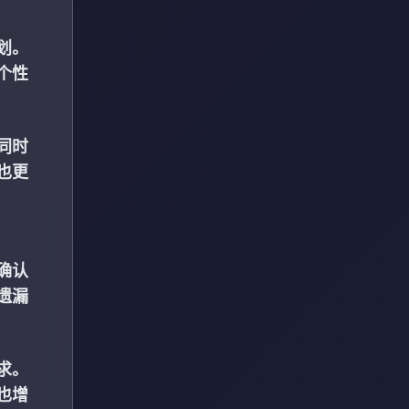
划。
个性
同时
也更
确认
遗漏
求。
也增