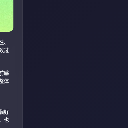
性、
效过
前感
整体
偏好
，也