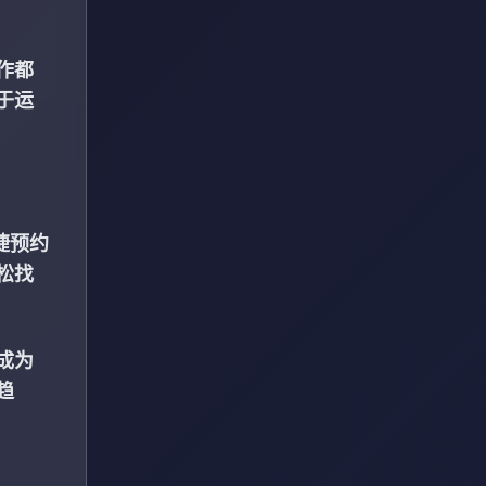
作都
于运
捷预约
松找
成为
趋