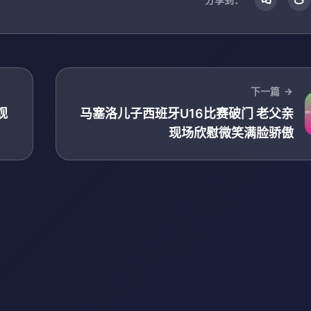
下一篇
观
马塞洛儿子西班牙U16比赛破门 老父亲
现场欣慰微笑满脸骄傲