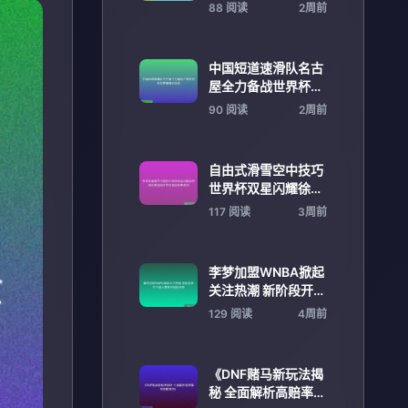
峰时刻见证历史荣耀
88 阅读
2周前
中国短道速滑队名古
屋全力备战世界杯日
本站赛事精彩纷呈
90 阅读
2周前
自由式滑雪空中技巧
世界杯双星闪耀徐梦
桃孙佳旭同日夺冠再
117 阅读
3周前
创历史佳绩
李梦加盟WNBA掀起
关注热潮 新阶段开启
中国女篮球员国际征
129 阅读
4周前
程
《DNF赌马新玩法揭
秘 全面解析高赔率与