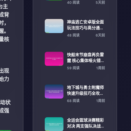
秘探索之旅全景解析
40 阅读
5天前
为主
全面指南
成背
神庙逃亡安卓版全面
时，
玩法技巧与高分通关
醒。
攻略解析进阶指南秘
48 阅读
6天前
量核
籍分享
快船末节崩盘再负雷
霆 核心集体哑火错失
关键战
59 阅读
1周前
出现
始力
地下城与勇士附魔师
快速升级技巧全攻略
解析新手到满级进阶
68 阅读
1周前
动状
指南
成强
全运会篮球决赛精彩
对决 两支强队决战巅