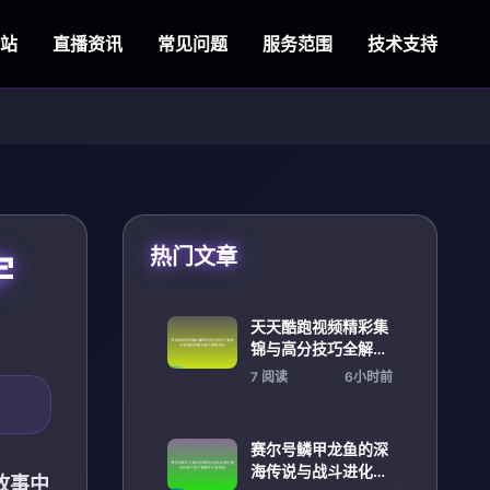
际站
直播资讯
常见问题
服务范围
技术支持
热门文章
宇
天天酷跑视频精彩集
锦与高分技巧全解析
分享进阶攻略与角色
7 阅读
6小时前
搭配揭秘
赛尔号鳞甲龙鱼的深
海传说与战斗进化揭
故事中