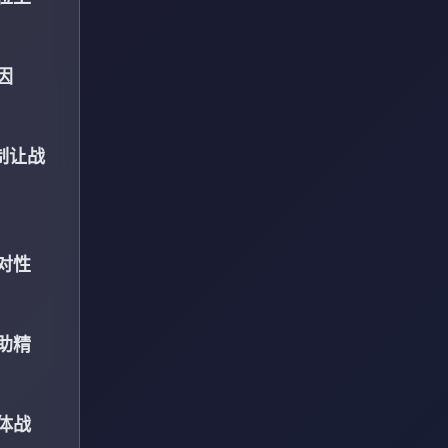
因
制让战
对性
助精
体战