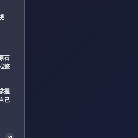
提
原石
成整
掌握
自己