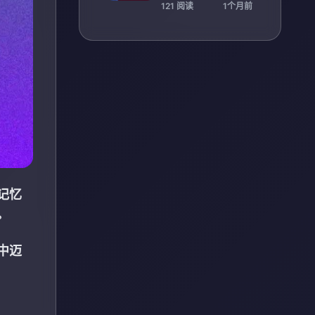
策略技巧》
121 阅读
1个月前
记忆
。
中迈